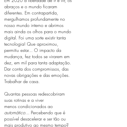
Em 2020 a liberdade de ir e vir, os
_
abraços e o mundo ficaram
_
diferentes. Em contrapartida,
_
mergulhamos profundamente no
nosso mundo interno e abrimos
_
mais ainda os olhos para o mundo
_
digital. Foi uma sorte existir tanta
_
tecnologia! Que aproximou,
_
permitiu estar... O impacto da
_
mudança, fez todos se virarem em
dez, em
mil para tanta adaptação.
_
Dar conta dos compromissos, das
_
novas obrigações e das emoções.
_
Tr
abalhar de casa.
_
_
Quantas pessoas
redescobriram
_
suas rotinas e
a
viver
menos
condicionado
s ao
_
automático
... Percebendo que é
_
possível desacelerar e ser tão ou
_
mais produtivo ao mesmo tempo?