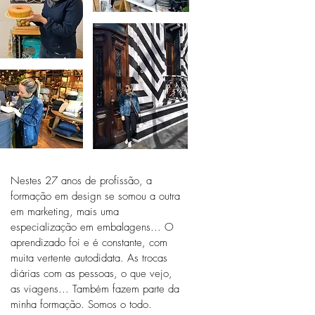
_
_
Nestes 27 anos de profissão, a
_
formação em design se somou a outra
_
em marketing, mais uma
_
especialização em embalagens... O
_
aprendizado foi e é constante, com
_
muita vertente autodidata. As trocas
_
diárias com as pessoas, o que vejo,
as viagens... Também fazem parte da
_
minha formação. Somos o todo.
_