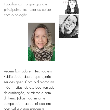
1995
trabalhar com o que gosto e
principalmente: fazer
as coisas
com o coração.
19
96
Re
cém formada em Técnico em
Publicidade, decidi que queria
_
ser designer!
Com o diploma na
_
mão, muitas ideias, boa vontade,
_
determinação, otimismo e sem
_
dinheiro (aliás não tinha nem
_
computador!) acredi
tei que era
_
possível e assim nasceu a