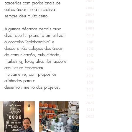
2005
parcerias com profissionais de
2006
outras áreas. Esta iniciativa
2007
sempre deu muito certo!
2008
⠀⠀⠀⠀⠀⠀⠀
2009
Algumas décadas depois ouso
dizer que fui pioneira em utilizar
2010
o conceito “colaborativo” e
2011
desde então colegas das áreas
2012
de comunicação, publicidade,
2013
marketing, fotografia, ilustração e
2014
arquitetura cooperam
2015
mutuamente, com propósitos
2016
alinhados para o
2017
desenvolvimento dos projetos.
2018
2019
2020
2021
2022