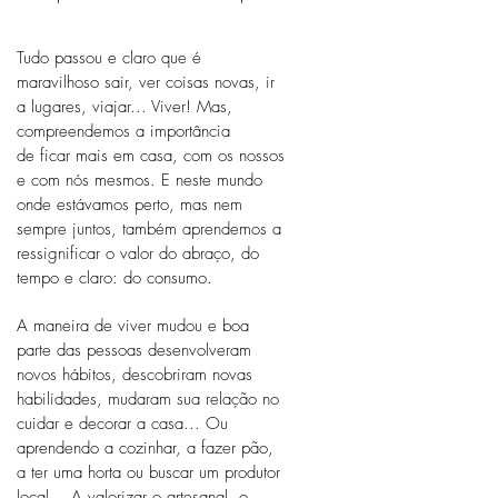
_
_
Tudo passou e claro que é
_
maravilhoso sair, ver coisas novas, ir
_
a lugares, vi
ajar... Viver! Mas,
_
compreendemos a importância
_
de
ficar mais em casa, com os nossos
e com nós mesmos. E neste mundo
_
onde es
távamos perto, mas nem
sempre juntos, também aprendemos a
ressignificar o valor do abraço, do
tempo e claro: do consumo.
_
A maneira de viver mudou e boa
_
parte das pessoas desenvolveram
_
novos hábitos, descobriram novas
_
habilidades, mud
aram sua relação no
_
cuidar e decorar a casa... Ou
aprendendo a cozinhar, a fazer pão,
_
a ter uma horta ou buscar um produtor
_
local... A valorizar o artesanal, o