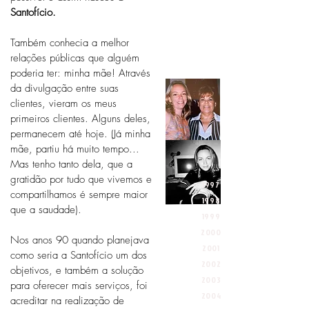
_
Santofício.
_
Também conhecia a melhor
_
relações públicas que alguém
_
poderia ter: minha mãe! Através
da divulgação entre suas
clientes, vieram os meus
primeiros clientes. Alguns deles,
permanecem até hoje. (Já minha
mãe, partiu há muit
o tempo...
Mas tenho tanto dela, que a
gratidão por tudo que vivemos e
1997
compartilhamos é sempre maior
1998
que a saudade
)
.
1999
2000
Nos anos 90 quando planejava
2001
como seria a Santofício um dos
2002
objetivos, e também a solução
2003
para oferecer mais serviços, foi
2004
acreditar na realização de