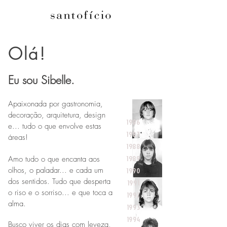
Olá!
19
Eu sou Sibelle.
85
Apaixonada por gastronomia,
decoração, arquitetura, design
1986
e... tudo o que envolve estas
1987
áreas!
1988
Amo tudo o que encant
a aos
1989
olhos, o paladar... e cad
a um
1990
dos sentidos. Tudo que desperta
1991
o riso e o sorriso... e que toca a
1992
alma.
1993
1994
Busco viver os dias com leveza,