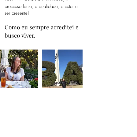
_
processo lento, a qualidade, o estar e
_
ser presente!
_
Como eu sempre acreditei e
_
busco viver.
_
_
_
_
_
_
_
_
_
_
_
_
_